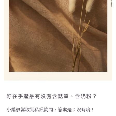
好在乎產品有沒有含麩質、含奶粉？
小編很常收到私訊詢問，答案是：沒有唷！