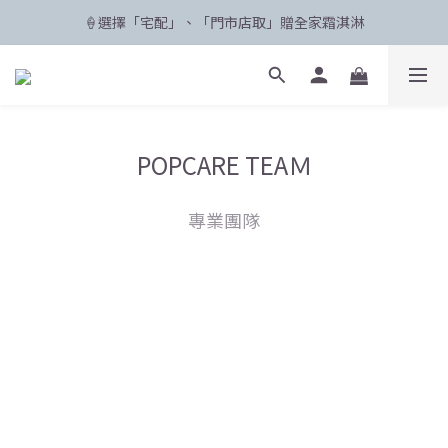
🍦選擇「宅配」、「門市店取」贈全家霜淇淋
🛸 聯名限定登場 POPCARE×KINGJUN
🛸 聯名限定登場 POPCARE×KINGJUN
POPCARE TEAＭ
專業團隊