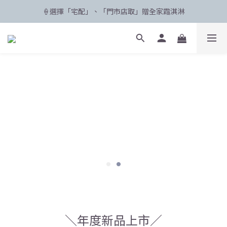
🍦選擇「宅配」、「門市店取」贈全家霜淇淋
🛸 聯名限定登場 POPCARE×KINGJUN
🛸 聯名限定登場 POPCARE×KINGJUN
＼年度新品上市／