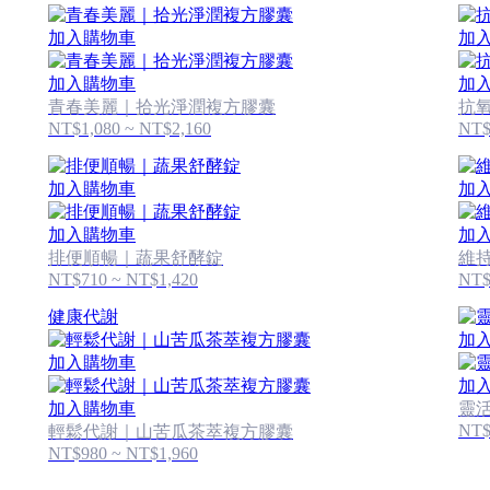
加入購物車
加
加入購物車
加
青春美麗｜拾光淨潤複方膠囊
抗氧
NT$1,080 ~ NT$2,160
NT$
加入購物車
加
加入購物車
加
排便順暢｜蔬果舒酵錠
維
NT$710 ~ NT$1,420
NT$
健康代謝
加
加入購物車
加
加入購物車
靈
NT$
輕鬆代謝｜山苦瓜茶萃複方膠囊
NT$980 ~ NT$1,960