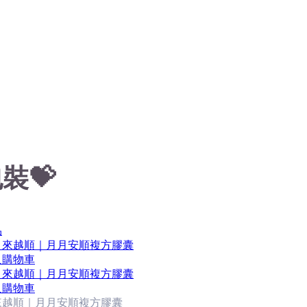
裝💝
品
入購物車
入購物車
來越順｜月月安順複方膠囊