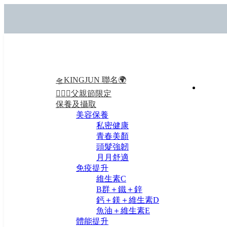
🛸KINGJUN 聯名🌍
🙍🏻‍♂️父親節限定
保養及攝取
美容保養
私密健康
青春美顏
頭髮強韌
月月舒適
免疫提升
維生素C
B群＋鐵＋鋅
鈣＋鎂＋維生素D
魚油＋維生素E
體能提升