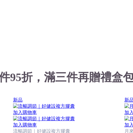
單件95折，滿三件再贈禮盒包
新品
新
加入購物車
加
加入購物車
加
流暢調節｜好健設複方膠囊
月