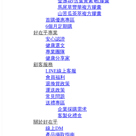
金盞花(含葉黃素)軟膠囊
馬尾草豐華複方膠囊
山苦瓜茶萃複方膠囊
首購優惠專區
6個月定期購
好在乎專業
安心認證
健康選文
專業團隊
健康分享家
顧客服務
LINE線上客服
會員福利
退換貨政策
運送政策
常見問題
送禮專區
企業採購需求
客製化禮盒
關於好在乎
線上DM
產品攝取指南