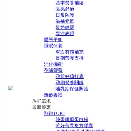
基本營養補給
晶亮舒適
日常防護
滋補元氣
骨骼健康
專注表現
體態平衡
睡眠休養
單次有感補充
長期營養支持
消化機能
孕哺營養
孕前好藴打底
孕期營養關鍵
哺乳期保健照護
熟齡養護
族群需求
最新優惠
熱銷TOP5
純果膠原蛋白粉
莓好莓果複方膠囊