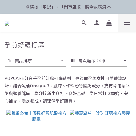
🍦選擇「宅配」、「門市店取」贈全家霜淇淋
🛸 聯名限定登場 POPCARE×KINGJUN
🛸 聯名限定登場 POPCARE×KINGJUN
孕前好藴打底
商品排序
每頁顯示 24 個
POPCARE好在乎孕前好藴打底系列，專為備孕與女性日常養護設
計，結合魚油Omega-3、肌醇、珍珠粉等關鍵成分，支持荷爾蒙平
衡與營養儲備，為迎接新生命打下良好基礎。從日常打底開始，安
心補充、穩定養成，調理備孕好體質。