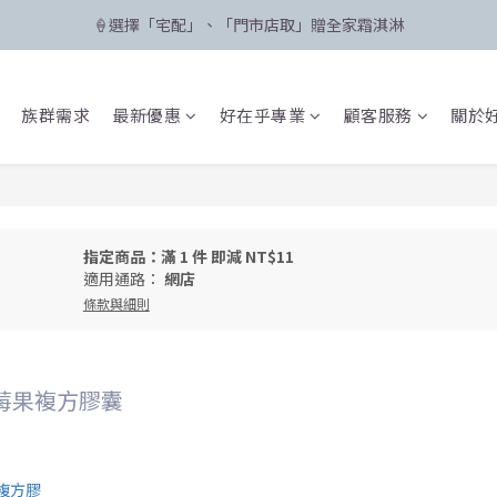
🍦選擇「宅配」、「門市店取」贈全家霜淇淋
🛸 聯名限定登場 POPCARE×KINGJUN
🛸 聯名限定登場 POPCARE×KINGJUN
族群需求
最新優惠
好在乎專業
顧客服務
關於
指定商品：滿 1 件 即減 NT$11
適用通路：
網店
條款與細則
莓果複方膠囊