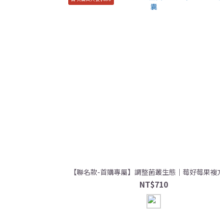
【聯名款-首購專屬】調整菌叢生態｜莓好莓果複
NT$710