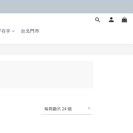
好在乎
台北門市
每頁顯示 24 個