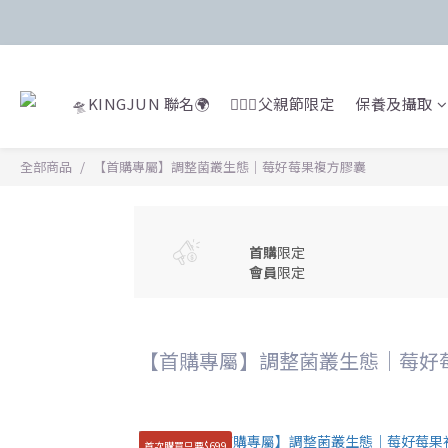
🛸KINGJUN 聯名🌍
🙍🏻‍♂️父親節限定
保養及攝取
全部商品
【首購專屬】調整菌叢生態｜莓好莓果複方膠囊
首購
限定
會員
限定
【首購專屬】調整菌叢生態｜莓好
首次購買只要$699