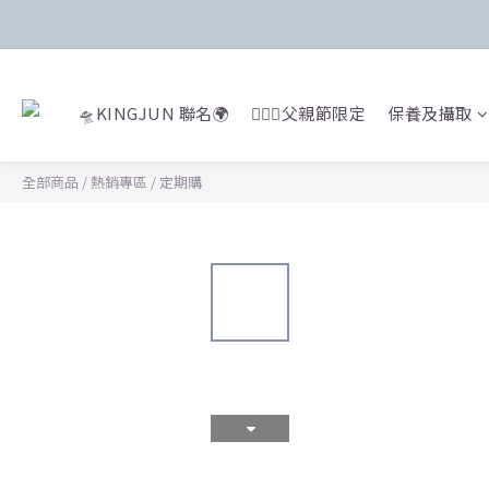
🛸KINGJUN 聯名🌍
🙍🏻‍♂️父親節限定
保養及攝取
全部商品
/
熱銷專區
/
定期購