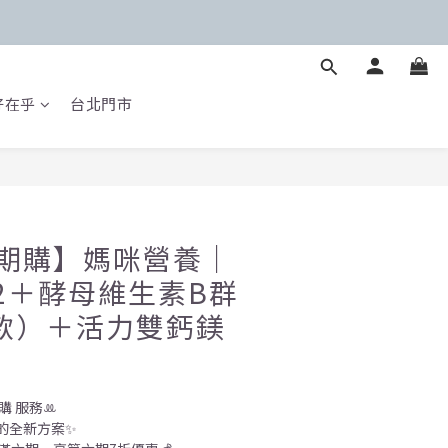
好在乎
台北門市
定期購】媽咪營養｜
2＋酵母維生素B群
名款）＋活力雙鈣鎂
購 服務ꔛ
的全新方案✨