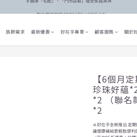
🛸 聯名限定登場 POPCARE×KINGJUN
🛸 聯名限定登場 POPCARE×KINGJUN
📅8/4 - 8/10 父親節加碼登場！滿888元折88元
族群需求
最新優惠
好在乎專業
顧客服務
關於
🍦選擇「宅配」、「門市店取」贈全家霜淇淋
🛸 聯名限定登場 POPCARE×KINGJUN
【6個月
珍珠好蘊*
*2 （聯
*2
ꔛ好在乎全新推出 定期
讓健康補給更輕鬆便利