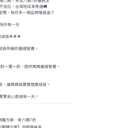
購滿六期，享第六期7折優惠💰
貨不怕忘，台灣地區享免運🚚
定禮，每月多一個品牌隨身盒🫙
康陪伴每一天
寶成長🌟🌟🌟
成長所需的基礎營養。
B群＋鐵＋鋅，提供媽媽基礎營養。
質，讓媽媽與寶寶健康成長。
和寶寶安心度過每一天！
期購方案—第六期7折
定期購方案】加贈隨身盒