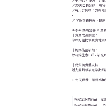
🪄平均95折優惠：訂
🪄30天自動配送：補
🪄每月訂閱禮：方案限
-
📍 孕期營養補給，健
🌟🌟🌟 媽媽營養 × 寶
｜寶寶成長關鍵：
珍珠好蘊提供寶寶健康
｜媽媽能量補給：
酵母維生素B群，補充
｜鈣質與骨骼支持：
活力雙鈣鎂補足孕期鈣
✨ 每天保養，讓媽媽
指定定期購商品，定
指定定期購商品，【