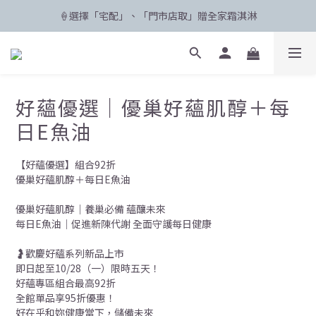
🍦選擇「宅配」、「門市店取」贈全家霜淇淋
🛸 聯名限定登場 POPCARE×KINGJUN
🛸 聯名限定登場 POPCARE×KINGJUN
好蘊優選｜優巢好蘊肌醇＋每
日E魚油
【好蘊優選】組合92折
優巢好蘊肌醇＋每日E魚油
優巢好蘊肌醇｜養巢必備 蘊釀未來
每日E魚油｜促進新陳代謝 全面守護每日健康
🤰歡慶好蘊系列新品上市
即日起至10/28（一）限時五天！
好蘊專區組合最高92折
全館單品享95折優惠！
好在乎和妳健康當下，儲備未來