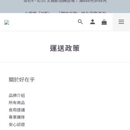
🛸 聯名限定登場 POPCARE×KINGJUN
🍦選擇「宅配」、「門市店取」贈全家霜淇淋
🛸 聯名限定登場 POPCARE×KINGJUN
運送政策
關於好在乎
品牌介紹
所有商品
食用建議
專業團隊
安心認證