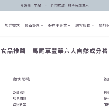
🍦選擇「宅配」、「門市店取」贈全家霜淇淋
🛸 聯名限定登場 POPCARE×KINGJUN
🛸 聯名限定登場 POPCARE×KINGJUN
族群需求
最新優惠
好在乎專業
顧客服務
關於
健食品推薦｜馬尾草豐華六大自然成分養
顧客服務
聯
會員福利
日
常見問題
統一
運送政策
服務