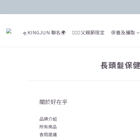
🛸KINGJUN 聯名🌍
🙍🏻‍♂️父親節限定
保養及攝取
長頭髮保
關於好在乎
品牌介紹
所有商品
食用建議