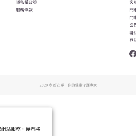
隱私權政策
客服
服務條款
門
門市
公
聯絡
登
2020 © 好在乎—你的健康守護專家
 以確保網站服務，後者將